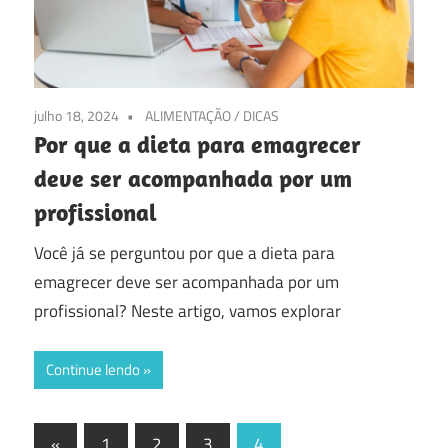
julho 18, 2024
ALIMENTAÇÃO
/
DICAS
Por que a dieta para emagrecer
deve ser acompanhada por um
profissional
Você já se perguntou por que a dieta para
emagrecer deve ser acompanhada por um
profissional? Neste artigo, vamos explorar
Continue lendo
Navegação
Previous
«
1
2
3
4